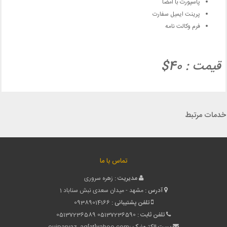
پاسپورت با امضا
پرینت ایمیل سفارت
فرم وکالت نامه
قیمت : 40$
خدمات مرتبط
تماس با ما
مدیریت :
زهره سروری
آدرس :
مشهد - میدان سعدی نبش سناباد 1
تلفن پشتیبانی :
09389014166
تلفن ثابت :
05137236590
05137236589