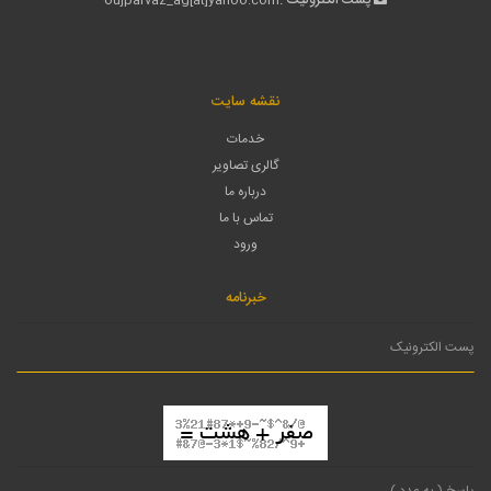
پست الکترونیک :
oujparvaz_ag[at]yahoo.com
نقشه سایت
خدمات
گالری تصاویر
درباره ما
تماس با ما
ورود
خبرنامه