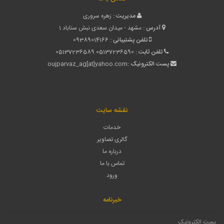
مدیریت :
زهره سروری
آدرس :
مشهد - میدان سعدی نبش سناباد 1
تلفن پشتیبانی :
09389014166
تلفن ثابت :
05137236590
05137236589
پست الکترونیک :
oujparvaz_ag[at]yahoo.com
نقشه سایت
خدمات
گالری تصاویر
درباره ما
تماس با ما
ورود
خبرنامه