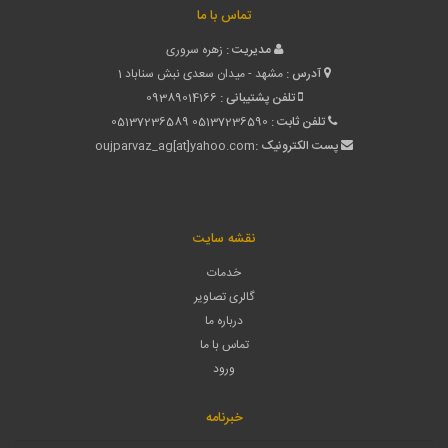
تماس با ما
مدیریت :
زهره سروری
آدرس :
مشهد - میدان سعدی نبش سناباد 1
تلفن پشتیبانی :
09389014166
تلفن ثابت :
05137236590
05137236589
پست الکترونیک :
oujparvaz_ag[at]yahoo.com
نقشه سایت
خدمات
گالری تصاویر
درباره ما
تماس با ما
ورود
خبرنامه